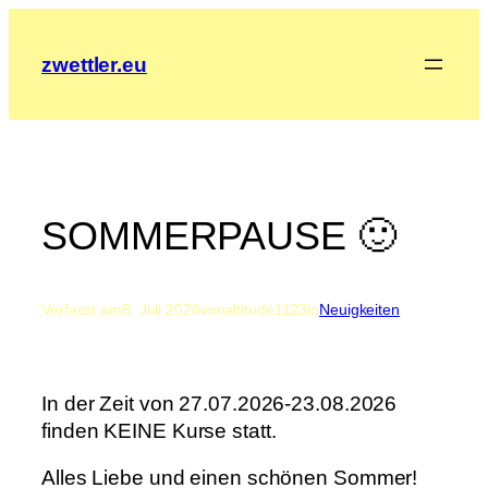
Zum
Inhalt
zwettler.eu
springen
SOMMERPAUSE 🙂
Verfasst am
8. Juli 2026
von
altitude1123
in
Neuigkeiten
In der Zeit von 27.07.2026-23.08.2026
finden KEINE Kurse statt.
Alles Liebe und einen schönen Sommer!